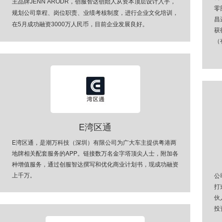
主品牌
JENN ARODR，创服智达创始人从资本顶层设计入手，
零
规划公司章程、岗位职责、业绩考核制度，进行企业文化培训，
昌
在5月成功融资3000万人民币，目前企业发展良好。
获
（
E湾区通
E湾区通，是潮万科技（深圳）有限公司为广大车主提供粤港两
地牌相关配套服务的APP。链接数万名金字塔顶尖人士，附加各
种增值服务，通过创服智达撰写和优化商业计划书，现成功融资
上千万。
公
打
伙
投